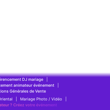
érencement DJ mariage
|
cement animateur événement
|
tions Générales de Vente
riental
|
Mariage Photo / Vidéo
|
ateur ? Créez votre événement