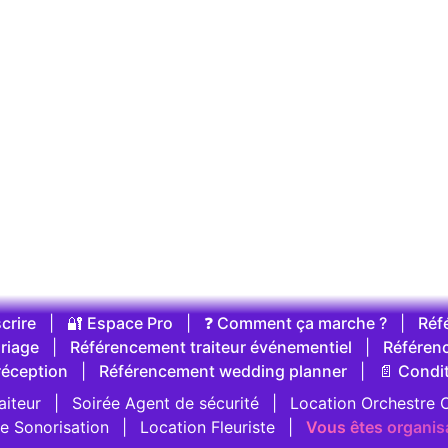
crire
|
🔐 Espace Pro
|
❓ Comment ça marche ?
|
Réf
riage
|
Référencement traiteur événementiel
|
Référen
réception
|
Référencement wedding planner
|
📄 Condi
aiteur
|
Soirée Agent de sécurité
|
Location Orchestre O
e Sonorisation
|
Location Fleuriste
|
Vous êtes organis