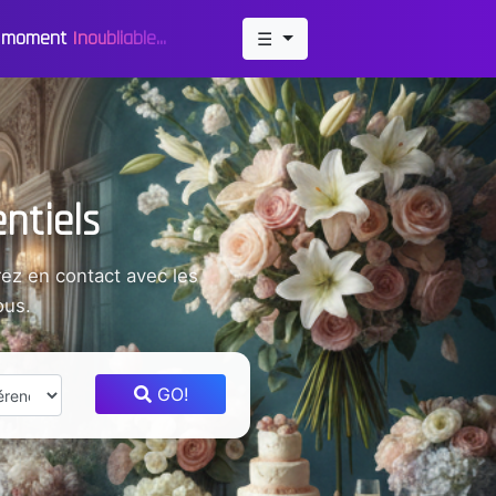
un moment
Inoubliable...
☰
ntiels
ez en contact avec les
ous.
GO!