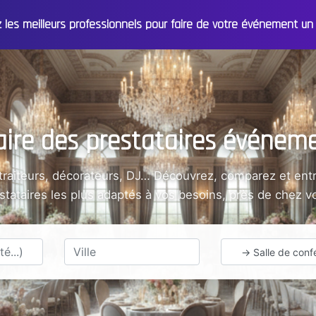
z les meilleurs professionnels pour faire de votre événement 
ire des prestataires événeme
 traiteurs, décorateurs, DJ… Découvrez, comparez et entr
stataires les plus adaptés à vos besoins, près de chez v