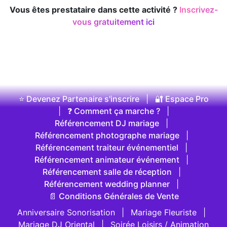
Vous êtes prestataire dans cette activité ?
Inscrivez-
vous gratuitement ici
⭐ Devenez Partenaire s'inscrire
|
🔐 Espace Pro
|
❓ Comment ça marche ?
|
Référencement DJ mariage
|
Référencement photographe mariage
|
Référencement traiteur événementiel
|
Référencement animateur événement
|
Référencement salle de réception
|
Référencement wedding planner
|
📄 Conditions Générales de Vente
Anniversaire Sonorisation
|
Mariage Fleuriste
|
Mariage DJ Oriental
|
Soirée Loisirs / Animation