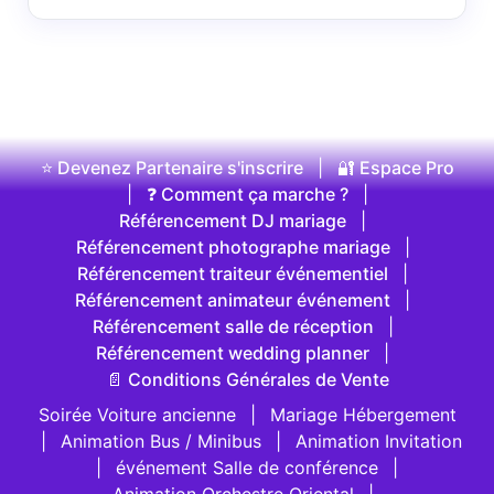
⭐ Devenez Partenaire s'inscrire
|
🔐 Espace Pro
|
❓ Comment ça marche ?
|
Référencement DJ mariage
|
Référencement photographe mariage
|
Référencement traiteur événementiel
|
Référencement animateur événement
|
Référencement salle de réception
|
Référencement wedding planner
|
📄 Conditions Générales de Vente
Soirée Voiture ancienne
|
Mariage Hébergement
|
Animation Bus / Minibus
|
Animation Invitation
|
événement Salle de conférence
|
Animation Orchestre Oriental
|