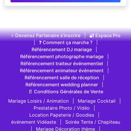
⭐ Devenez Partenaire s'inscrire
|
🔐 Espace Pro
|
❓ Comment ça marche ?
|
Référencement DJ mariage
|
Référencement photographe mariage
|
Référencement traiteur événementiel
|
Référencement animateur événement
|
Référencement salle de réception
|
Référencement wedding planner
|
📄 Conditions Générales de Vente
Mariage Loisirs / Animation
|
Mariage Cocktail
|
Prestataire Photo / Vidéo
|
Location Papeterie / Goodies
|
événement Vidéaste
|
Soirée Tente / Chapiteau
|
Mariage Décoration thème
|