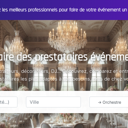
z les meilleurs professionnels pour faire de votre événement 
ire des prestataires événeme
 traiteurs, décorateurs, DJ… Découvrez, comparez et entr
stataires les plus adaptés à vos besoins, près de chez v