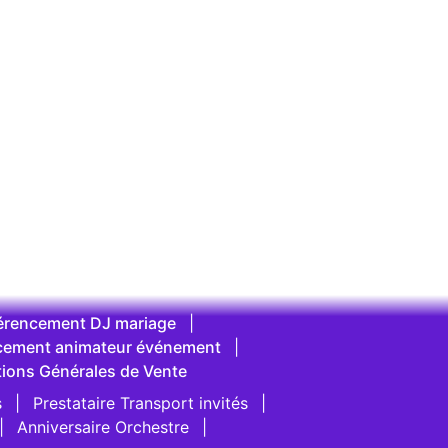
érencement DJ mariage
|
cement animateur événement
|
tions Générales de Vente
s
|
Prestataire Transport invités
|
|
Anniversaire Orchestre
|