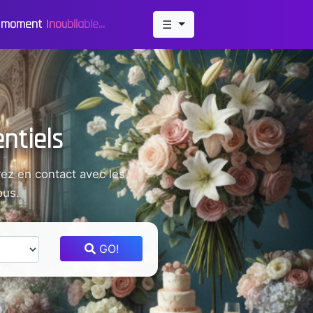
un moment
Inoubliable...
☰
ntiels
ez en contact avec les
ous.
GO!