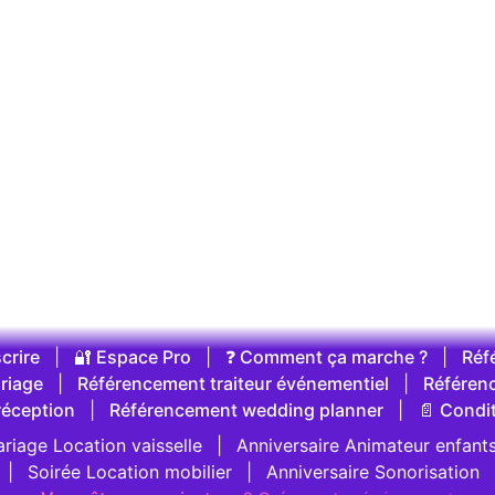
crire
|
🔐 Espace Pro
|
❓ Comment ça marche ?
|
Réf
riage
|
Référencement traiteur événementiel
|
Référen
réception
|
Référencement wedding planner
|
📄 Condi
riage Location vaisselle
|
Anniversaire Animateur enfant
|
Soirée Location mobilier
|
Anniversaire Sonorisation